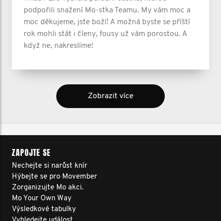
podpořili snažení Mo-stka Teamu. My vám moc a
moc děkujeme, jste boží! A možná byste se příští
rok mohli stát i členy, fousy už vám porostou. A
když ne, nakreslíme!
Zobrazit více
ZAPOJTE SE
Nechejte si narůst knír
Hýbejte se pro Movember
Zorganizujte Mo akci.
Mo Your Own Way
Výsledkové tabulky
Vyhledejte událost