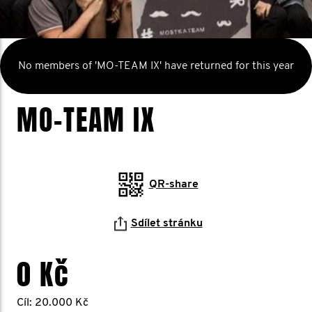
No members of 'MO-TEAM IX' have returned for this year
MO-TEAM IX
QR-share
Sdílet stránku
0 Kč
Cíl: 20.000 Kč