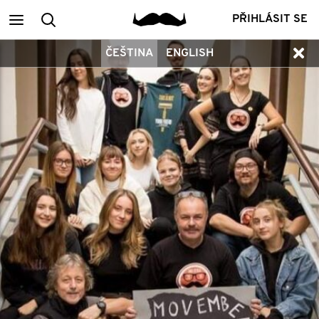
Main
Vyhledání
PŘIHLÁSIT SE
ČEŠTINA
ENGLISH
menu
členů