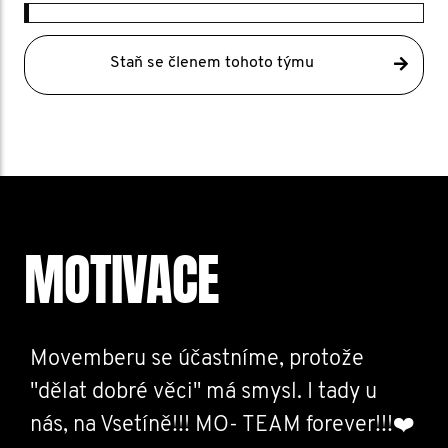
Staň se členem tohoto týmu
MOTIVACE
Movemberu se účastníme, protože
"dělat dobré věci" má smysl. I tady u
nás, na Vsetíně!!! MO- TEAM forever!!!❤️