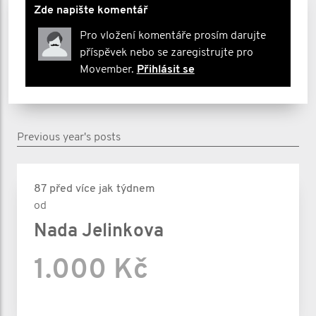
Zde napište komentář
Pro vložení komentáře prosím darujte
příspěvek nebo se zaregistrujte pro
Movember.
Přihlásit se
Previous year's posts
87 před více jak týdnem
od
Nada Jelinkova
1.000 Kč