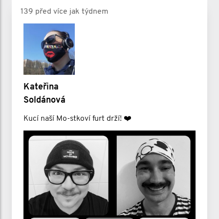
139 před více jak týdnem
Kateřina
Soldánová
Kucí naší Mo-stkoví furt drží! ❤️