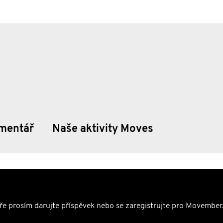
mentář
Naše aktivity Moves
ře prosím darujte příspěvek nebo se zaregistrujte pro Movember