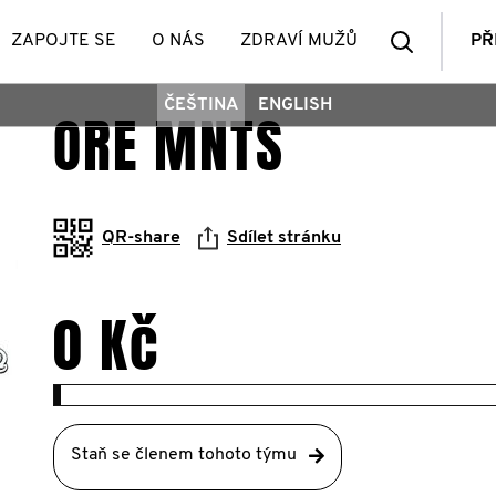
Vyhledá
ZAPOJTE SE
O NÁS
ZDRAVÍ MUŽŮ
PŘ
ČEŠTINA
ENGLISH
ORE MNTS
členů
QR-share
Sdílet stránku
0 Kč
Staň se členem tohoto týmu