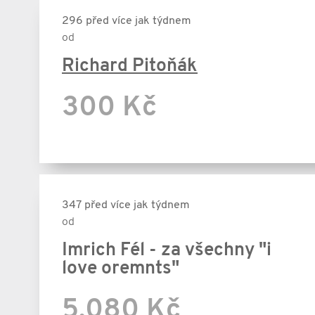
296 před více jak týdnem
od
Richard Pitoňák
300 Kč
347 před více jak týdnem
od
Imrich Fél - za všechny "i
love oremnts"
5.080 Kč