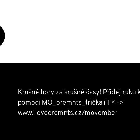
Krušné hory za krušné časy! Přidej ruku k
pomocí MO_oremnts_trička i TY ->
www.iloveoremnts.cz/movember