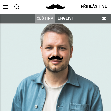
Main
Vyhledání
PŘIHLÁSIT SE
ČEŠTINA
ENGLISH
menu
členů