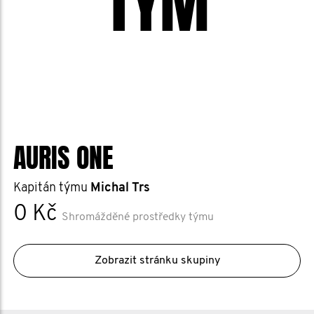
TÝM
AURIS ONE
Kapitán týmu
Michal Trs
0 Kč
Shromážděné prostředky týmu
Zobrazit stránku skupiny