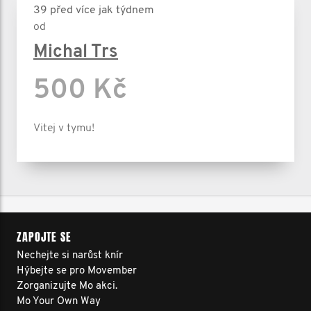
39 před více jak týdnem
od
Michal Trs
500 Kč
Vitej v tymu!
ZAPOJTE SE
Nechejte si narůst knír
Hýbejte se pro Movember
Zorganizujte Mo akci.
Mo Your Own Way