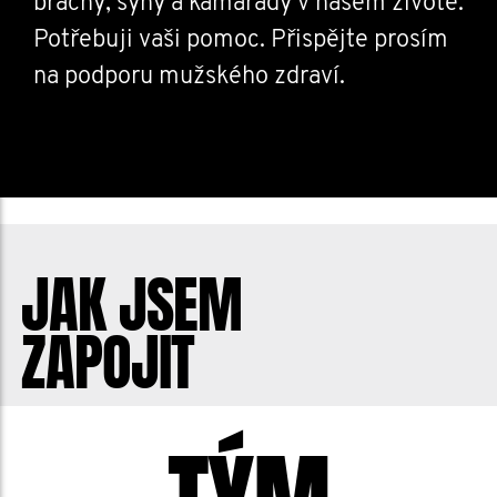
bráchy, syny a kamarády v našem životě.
Potřebuji vaši pomoc. Přispějte prosím
na podporu mužského zdraví.
JAK JSEM
ZAPOJIT