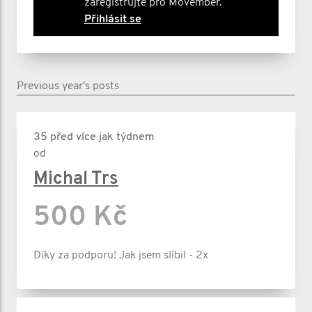
zaregistrujte pro Movember.
Přihlásit se
Previous year's posts
35 před více jak týdnem
od
Michal Trs
500 Kč
Díky za podporu! Jak jsem slíbil - 2x