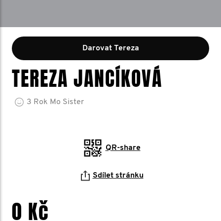
Darovat Tereza
TEREZA JANCÍKOVÁ
3
Rok
Mo Sister
QR-share
Sdílet stránku
0 Kč