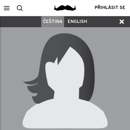
Main
Vyhledání
PŘIHLÁSIT SE
ČEŠTINA
ENGLISH
menu
členů