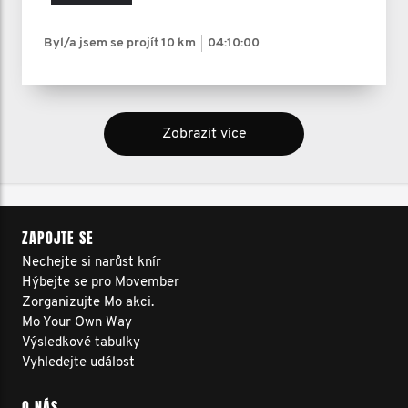
Byl/a jsem se projít
10 km
04:10:00
Zobrazit více
ZAPOJTE SE
Nechejte si narůst knír
Hýbejte se pro Movember
Zorganizujte Mo akci.
Mo Your Own Way
Výsledkové tabulky
Vyhledejte událost
O NÁS