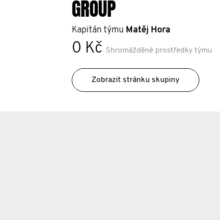
GROUP
Kapitán týmu
Matěj Hora
0 Kč
Shromážděné prostředky týmu
Zobrazit stránku skupiny