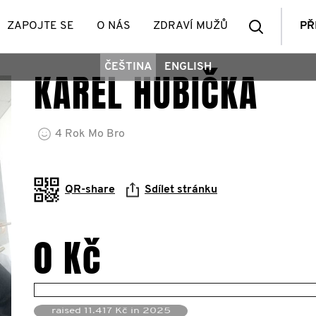
Vyhledá
ZAPOJTE SE
O NÁS
ZDRAVÍ MUŽŮ
PŘ
ČEŠTINA
ENGLISH
KAREL HUBIČKA
členů
4
Rok
Mo Bro
QR-share
Sdílet stránku
0 Kč
raised 11.417 Kč in 2025