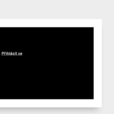
i za jinou pomoc:
ovi, že prevence
.
Přihlásit se
odcházeli zbytečně
ň tuhle myšlenku