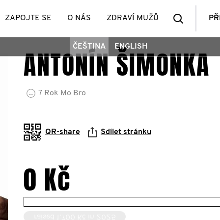
Vyhledá
ZAPOJTE SE
O NÁS
ZDRAVÍ MUŽŮ
PŘ
ČEŠTINA
ENGLISH
ANTONÍN ŠIMONKA
členů
7
Rok
Mo Bro
QR-share
Sdílet stránku
0 Kč
raised 1.700 Kč in 2025