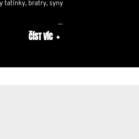
 tatínky, bratry, syny
řilo vybrat krásných
ČÍST VÍC
+
il – aby měl
. I těm, kteří dnes
ebovat.
jdou na podporu
i, výzkum a projekty
také duševní zdraví.