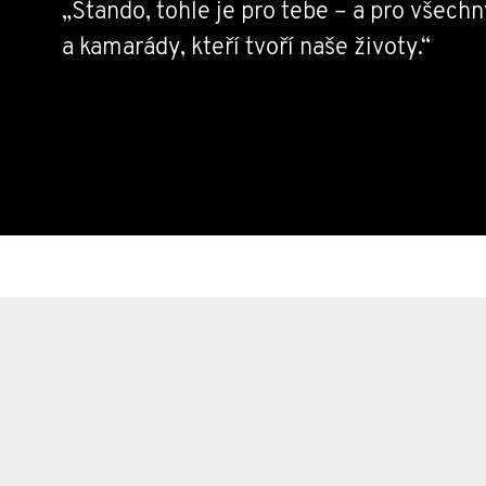
„Stando, tohle je pro tebe – a pro všechny
a kamarády, kteří tvoří naše životy.“
Díky skvělým lidem kolem mě se už poda
17 777,77 Kč.
Za to vám všem upřímně děkuju.
Ale chci, aby náš společný příběh nekonč
pokračování a pomohl co nejvíce chlapům
třeba ještě netuší, že budou pomoc potř
Každá částka má smysl. Vybrané peníze 
mužského zdraví – konkrétně na prevenc
zaměřené na rakovinu prostaty, varlat a 