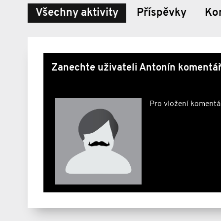
Všechny aktivity
Příspěvky
Ko
Zanechte uživateli Antonín komentář
Pro vložení komentá