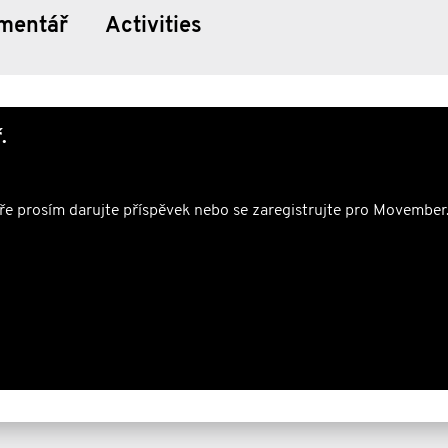
mentář
Activities
Pokud zrovna nemůžeš přispět, budu rád 
pošli tenhle odkaz dál,
.
připomeň tátovi, bráchovi nebo kamarád
může zachránit život.
ře prosím darujte příspěvek nebo se zaregistrujte pro Movember
Společně můžeme zastavit to, aby muži 
příliš brzy.
Děkuju všem, kdo se přidají – nebo aspo
pošlou dál.
#Movember