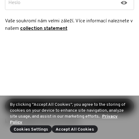
Heslo
Vaše soukromí nám velmi záleží. Více informací naleznete v
našem
collection statement
By clicking “Accept All Cookies”, you agree to the storing of
Pokračovat v registraci
cookies on your device to enhance site navigation, analyze
site usage, and assist in our marketing efforts.
Privacy
Login (Already have an account)
Policy
Cookies Settings
Accept All Cookies