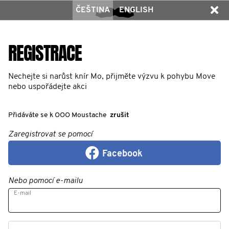
ČEŠTINA
ENGLISH
REGISTRACE
Nechejte si narůst knír Mo, přijměte výzvu k pohybu Move
nebo uspořádejte akci
Přidáváte se k OOO Moustache
zrušit
Zaregistrovat se pomocí
Facebook
Nebo pomocí e-mailu
E-mail