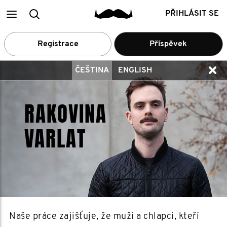
Main
Vyhledání
PŘIHLÁSIT SE
menu
členů
Registrace
Příspěvek
ČEŠTINA
ENGLISH
RAKOVINA
VARLAT
Naše práce zajišťuje, že muži a chlapci, kteří