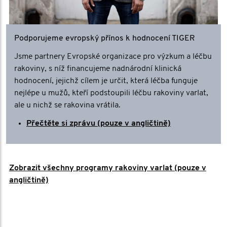
Podporujeme evropský přínos k hodnocení TIGER
Jsme partnery Evropské organizace pro výzkum a léčbu
rakoviny, s níž financujeme nadnárodní klinická
hodnocení, jejichž cílem je určit, která léčba funguje
nejlépe u mužů, kteří podstoupili léčbu rakoviny varlat,
ale u nichž se rakovina vrátila.
Přečtěte si zprávu (pouze v angličtině)
Zobrazit všechny programy rakoviny varlat (pouze v
angličtině)