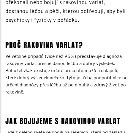
překonali nebo bojují s rakovinou varlat,
dostanou léčbu a péči, kterou potřebují, aby byli
psychicky i fyzicky v pořádku.
PROČ RAKOVINA VARLAT?
Ve většině případů (vice než 95%) představuje diagnóza
rakoviny varlat přesně danou léčbu a dobrý výsledek.
Bohužel však existuje určité procento mužů a chlapců,
které dobrý výsledek nečeká. Tyto je třeba podpořit více od
určení diagnózy přes léčbu až po dlouhý a zdravý život po
rakovině.
JAK BOJUJEME S RAKOVINOU VARLAT
Lidé z celého světa se podílí na řešeních, která od základu