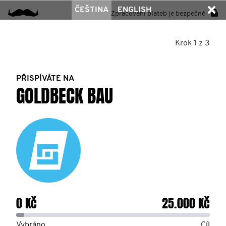
ČEŠTINA
ENGLISH
Zpracování plateb je bezpečné
Krok 1 z 3
PŘISPÍVÁTE NA
GOLDBECK BAU
0 Kč
25.000 Kč
Vybráno
Cíl