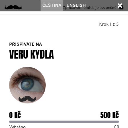
ČEŠTINA
ENGLISH
Zpracování plateb je bezpečné
Krok 1 z 3
PŘISPÍVÁTE NA
VERU KYDLA
0 Kč
500 Kč
Vybráno
Cíl