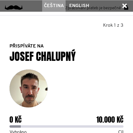
ČEŠTINA
ENGLISH
Zpracování plateb je bezpečné
Krok 1 z 3
PŘISPÍVÁTE NA
JOSEF CHALUPNÝ
0 Kč
10.000 Kč
Vybráno
Cíl