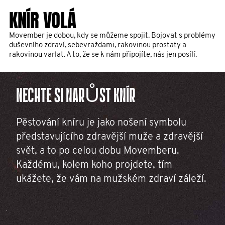
KNÍR VOLÁ
Movember je dobou, kdy se můžeme spojit. Bojovat s problémy
duševního zdraví, sebevraždami, rakovinou prostaty a
rakovinou varlat. A to, že se k nám připojíte, nás jen posílí.
NECHTE SI NARŮST KNÍR
Pěstování kníru je jako nošení symbolu
představujícího zdravější muže a zdravější
svět, a to po celou dobu Movemberu.
Každému, kolem koho projdete, tím
ukážete, že vám na mužském zdraví záleží.