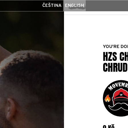
ČEŠTINA
ENGLISH
YOU’RE DO
HZS C
CHRUD