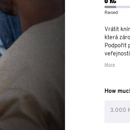
0 Kč
Raised
Vrátit kní
která záro
Podpořit p
veřejnosti!
Sehnat fi
More
rakoviny p
How much
3.000 