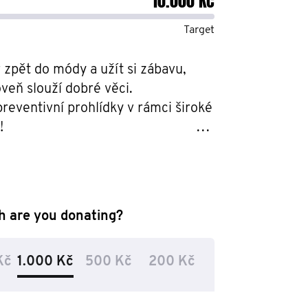
10.000 Kč
Target
r zpět do módy a užít si zábavu, 
veň slouží dobré věci.

reventivní prohlídky v rámci široké 


nanční prostředky na výzkum 
rostaty a varlat.
 are you donating?
Kč
1.000 Kč
500 Kč
200 Kč