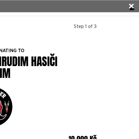
Step 1 of 3
NATING TO
HRUDIM HASIČI
IM